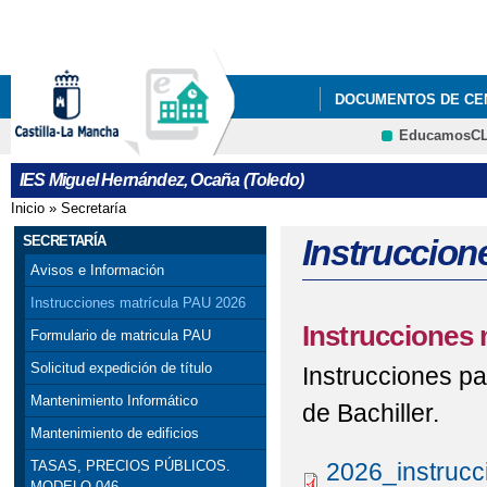
Pa
co
pri
DOCUMENTOS DE CE
EducamosC
GESTIÓN DE CALIDA
CRFP
IES Miguel Hernández, Ocaña (Toledo)
Inicio
»
Secretaría
Se encuentra usted aquí
SECRETARÍA
Instruccion
Avisos e Información
Instrucciones matrícula PAU 2026
Instrucciones 
Formulario de matricula PAU
Solicitud expedición de título
Instrucciones par
Mantenimiento Informático
de Bachiller.
Mantenimiento de edificios
2026_instrucc
TASAS, PRECIOS PÚBLICOS.
MODELO 046.