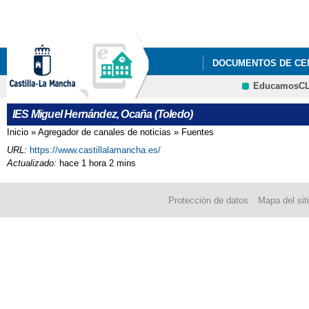
Pa
co
pri
DOCUMENTOS DE CE
EducamosC
GESTIÓN DE CALIDA
CRFP
IES Miguel Hernández, Ocaña (Toledo)
Inicio
»
Agregador de canales de noticias
»
Fuentes
Se encuentra usted aquí
URL:
https://www.castillalamancha.es/
Actualizado:
hace 1 hora 2 mins
Protección de datos
Mapa del sit