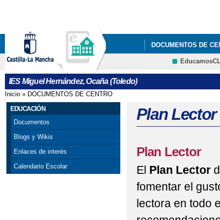
Pa
co
pri
DOCUMENTOS DE CE
EducamosC
GESTIÓN DE CALIDA
CRFP
IES Miguel Hernández, Ocaña (Toledo)
Inicio
»
DOCUMENTOS DE CENTRO
Se encuentra usted aquí
EDUCACIÓN
Plan Lector
Documentos
Blogs y Wikis
Plan Lector
Enlaces de interés
Calendario Escolar
El
Plan Lector
d
fomentar el gust
lectora en todo 