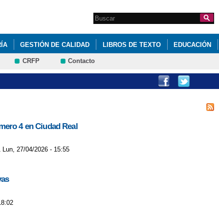
Search this site
Formulario de
búsqueda
ÍA
GESTIÓN DE CALIDAD
LIBROS DE TEXTO
EDUCACIÓN
CRFP
Contacto
número 4 en Ciudad Real
1 Lun, 27/04/2026 - 15:55
vas
18:02