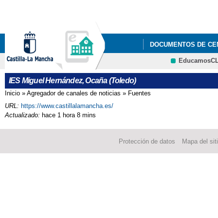
Pa
co
pri
DOCUMENTOS DE CE
EducamosC
GESTIÓN DE CALIDA
CRFP
IES Miguel Hernández, Ocaña (Toledo)
Inicio
»
Agregador de canales de noticias
»
Fuentes
Se encuentra usted aquí
URL:
https://www.castillalamancha.es/
Actualizado:
hace 1 hora 8 mins
Protección de datos
Mapa del sit