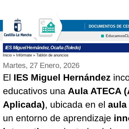
Pa
co
pri
DOCUMENTOS DE CE
EducamosC
GESTIÓN DE CALIDA
CRFP
IES Miguel Hernández, Ocaña (Toledo)
Inicio
»
Infórmate
»
Tablón de anuncios
Se encuentra usted aquí
Martes, 27 Enero, 2026
El
IES Miguel Hernández
inco
educativos una
Aula ATECA (
Aplicada)
, ubicada en el
aula
un entorno de aprendizaje
inn